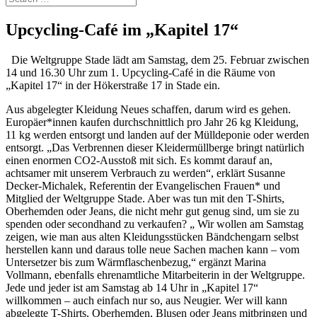
Upcycling-Café im „Kapitel 17“
Die Weltgruppe Stade lädt am Samstag, dem 25. Februar zwischen
14 und 16.30 Uhr zum 1. Upcycling-Café in die Räume von
„Kapitel 17“ in der Hökerstraße 17 in Stade ein.
Aus abgelegter Kleidung Neues schaffen, darum wird es gehen.
Europäer*innen kaufen durchschnittlich pro Jahr 26 kg Kleidung,
11 kg werden entsorgt und landen auf der Mülldeponie oder werden
entsorgt. „Das Verbrennen dieser Kleidermüllberge bringt natürlich
einen enormen CO2-Ausstoß mit sich. Es kommt darauf an,
achtsamer mit unserem Verbrauch zu werden“, erklärt Susanne
Decker-Michalek, Referentin der Evangelischen Frauen* und
Mitglied der Weltgruppe Stade. Aber was tun mit den T-Shirts,
Oberhemden oder Jeans, die nicht mehr gut genug sind, um sie zu
spenden oder secondhand zu verkaufen? „ Wir wollen am Samstag
zeigen, wie man aus alten Kleidungsstücken Bändchengarn selbst
herstellen kann und daraus tolle neue Sachen machen kann – vom
Untersetzer bis zum Wärmflaschenbezug,“ ergänzt Marina
Vollmann, ebenfalls ehrenamtliche Mitarbeiterin in der Weltgruppe.
Jede und jeder ist am Samstag ab 14 Uhr in „Kapitel 17“
willkommen – auch einfach nur so, aus Neugier. Wer will kann
abgelegte T-Shirts, Oberhemden, Blusen oder Jeans mitbringen und