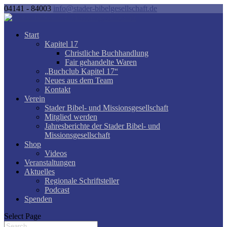
04141 - 84003
info@stader-bibelgesellschaft.de
Start
Kapitel 17
Christliche Buchhandlung
Fair gehandelte Waren
„Buchclub Kapitel 17“
Neues aus dem Team
Kontakt
Verein
Stader Bibel- und Missionsgesellschaft
Mitglied werden
Jahresberichte der Stader Bibel- und
Missionsgesellschaft
Shop
Videos
Veranstaltungen
Aktuelles
Regionale Schriftsteller
Podcast
Spenden
Select Page